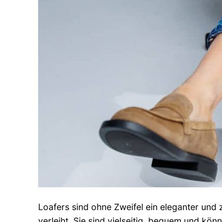
Loafers sind ohne Zweifel ein eleganter und z
verleiht. Sie sind vielseitig, bequem und kö