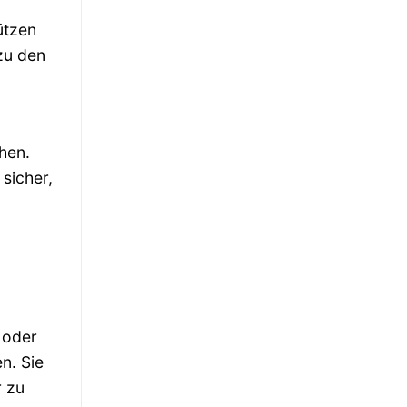
ützen
zu den
hen.
sicher,
 oder
n. Sie
r zu