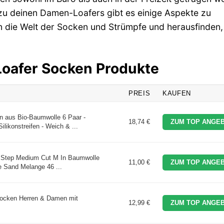
u deinen Damen-Loafers gibt es einige Aspekte zu
in die Welt der Socken und Strümpfe und herausfinden,
 Loafer Socken Produkte
PREIS
KAUFEN
 aus Bio-Baumwolle 6 Paar -
18,74 €
ZUM TOP ANGEB
likonstreifen - Weich & ...
e Step Medium Cut M In Baumwolle
11,00 €
ZUM TOP ANGEB
ge Sand Melange 46 ...
cken Herren & Damen mit
12,99 €
ZUM TOP ANGEB