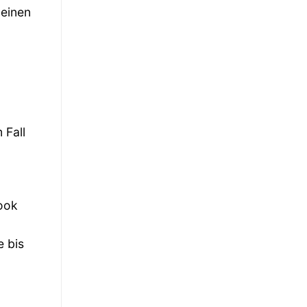
deinen
 Fall
Look
e bis