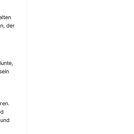
alten
n, der
Bunte,
sein
ren.
nd
 und