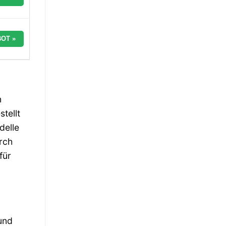
OT »
n
tellt
delle
rch
für
und