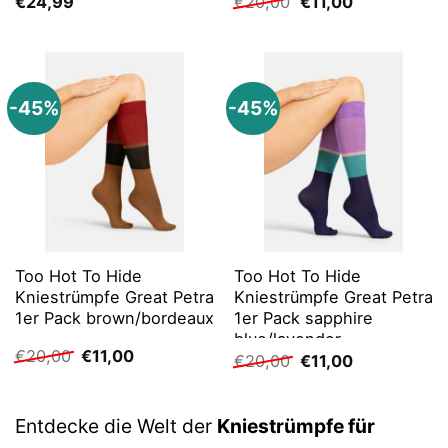
Ursprünglicher
Aktueller
€
24,99
€
20,00
€
11,00
Preis
Preis
war:
ist:
€20,00
€11,00.
-45%
-45%
Too Hot To Hide
Too Hot To Hide
Kniestrümpfe Great Petra
Kniestrümpfe Great Petra
1er Pack brown/bordeaux
1er Pack sapphire
blue/lavender
Ursprünglicher
Aktueller
€
20,00
€
11,00
Ursprünglicher
Aktueller
€
20,00
€
11,00
Preis
Preis
Preis
Preis
war:
ist:
war:
ist:
€20,00
€11,00.
€20,00
€11,00.
Entdecke die Welt der
Kniestrümpfe für