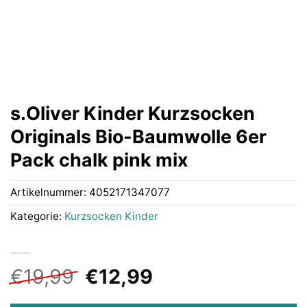
s.Oliver Kinder Kurzsocken
Originals Bio-Baumwolle 6er
Pack chalk pink mix
Artikelnummer:
4052171347077
Kategorie:
Kurzsocken Kinder
Ursprünglicher
Aktueller
€
19,99
€
12,99
Preis
Preis