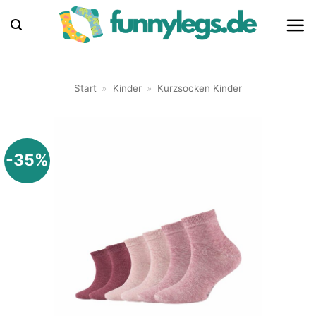
Zum
Inhalt
springen
Start
»
Kinder
»
Kurzsocken Kinder
-35%