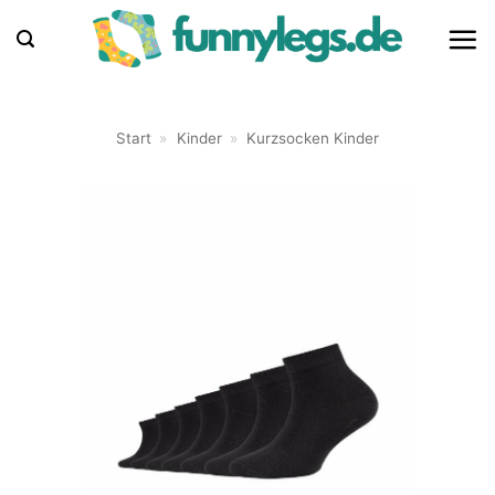
Zum
Inhalt
springen
Start
»
Kinder
»
Kurzsocken Kinder