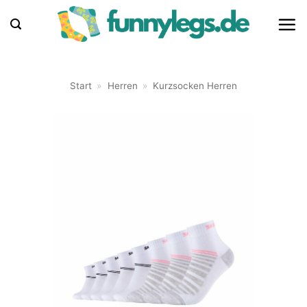
Zum
Inhalt
springen
Start
»
Herren
»
Kurzsocken Herren