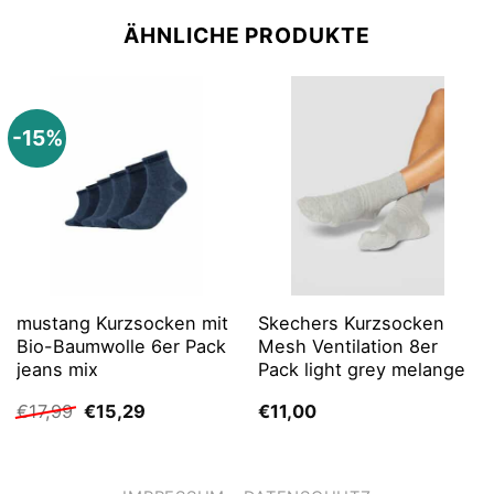
ÄHNLICHE PRODUKTE
-15%
mustang Kurzsocken mit
Skechers Kurzsocken
Bio-Baumwolle 6er Pack
Mesh Ventilation 8er
jeans mix
Pack light grey melange
Ursprünglicher
Aktueller
€
17,99
€
15,29
€
11,00
Preis
Preis
war:
ist:
€17,99
€15,29.