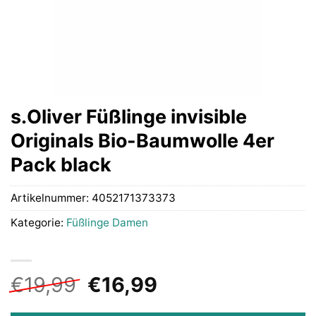
s.Oliver Füßlinge invisible
Originals Bio-Baumwolle 4er
Pack black
Artikelnummer:
4052171373373
Kategorie:
Füßlinge Damen
Ursprünglicher
Aktueller
€
19,99
€
16,99
Preis
Preis