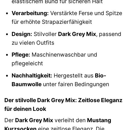
elastischem Bund für sicheren Halt
Verarbeitung:
Verstärkte Ferse und Spitze
für erhöhte Strapazierfähigkeit
Design:
Stilvoller
Dark Grey Mix
, passend
zu vielen Outfits
Pflege:
Maschinenwaschbar und
pflegeleicht
Nachhaltigkeit:
Hergestellt aus
Bio-
Baumwolle
unter fairen Bedingungen
Der stilvolle Dark Grey Mix: Zeitlose Eleganz
für deinen Look
Der
Dark Grey Mix
verleiht den
Mustang
Kurzsocken
eine zeitlose Eleganz. Die