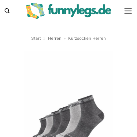
Zum
Inhalt
springen
Start
»
Herren
»
Kurzsocken Herren