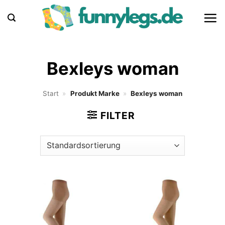
Zum
Inhalt
springen
Bexleys woman
Start
»
Produkt Marke
»
Bexleys woman
FILTER