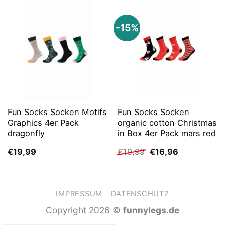
-15%
Fun Socks Socken Motifs
Fun Socks Socken
Graphics 4er Pack
organic cotton Christmas
dragonfly
in Box 4er Pack mars red
Ursprünglicher
Aktueller
€
19,99
€
19,99
€
16,96
Preis
Preis
war:
ist:
€19,99
€16,96.
IMPRESSUM
DATENSCHUTZ
Copyright 2026 ©
funnylegs.de